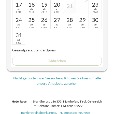
22
17
18
19
20
23
21
ab
ab
ab
ab
ab
212
212
212
212
202
€
€
€
€
€
24
25
26
27
28
29
30
ab
ab
ab
ab
ab
ab
ab
202
202
202
202
202
202
202
€
€
€
€
€
€
€
31
ab
202
€
Gesamtpreis
. Standardpreis
Abbrechen
Nicht gefunden was Sie suchen? Klicken Sie hier um alle
unsere Angebote zu sehen
Hotel Rose
Brandbergstraße 353
Mayrhofen
Tirol
Österreich
Telefonnummer
:
+43 528562229
Barrierefreiheitserklärung
Nutzungsbedingungen