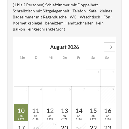
(1 bis 2 Personen) Schlafzimmer mit Doppelbett -
Schreibtisch mit Sitzgelegenheit - Telefon - Safe - kleines
Badezimmer mit Regendusche - WC - Waschtisch - Fön -
Kosmetikspiegel - beheiztem Handtuchhalter - kein
Balkon - eingeschränkte Sicht
August 2026
Mo
Di
Mi
Do
Fr
Sa
So
1
2
3
4
5
6
7
8
9
10
11
12
13
14
15
16
ab
ab
ab
ab
ab
ab
ab
178
178
178
178
178
178
178
€
€
€
€
€
€
€
19
17
20
22
23