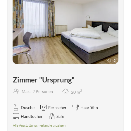
3
Zimmer "Ursprung"
2
Max.: 2 Personen
20
m
Dusche
Fernseher
Haarföhn
Handtücher
Safe
Alle Ausstattungsmerkmale anzeigen