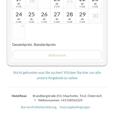
18
21
ab
ab
ab
ab
178
178
168
168
€
€
€
€
24
25
26
27
28
29
30
ab
ab
ab
ab
ab
ab
168
168
168
168
168
168
€
€
€
€
€
€
31
Gesamtpreis
. Standardpreis
Abbrechen
Nicht gefunden was Sie suchen? Klicken Sie hier um alle
unsere Angebote zu sehen
Hotel Rose
Brandbergstraße 353
Mayrhofen
Tirol
Österreich
Telefonnummer
:
+43 528562229
Barrierefreiheitserklärung
Nutzungsbedingungen