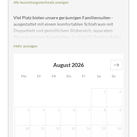
Alle Ausstattungsmerkmale anzeigen
Viel Platz bieten unsere geräumigen Familiensuiten -
ausgestattet mit einem komfortablen Schlafraum mit
Doppelbett und gemütlichem Sitzbereich, separatem
Zimmer mit zwei Einzelbetten, 2 x Flat-TV, Telefon, Radio,
Safe, großzügigem Badezimmer mit Badewanne mit
Mehr anzeigen
Duschwand, Doppelwaschbecken, Fön und Balkon
Richtung Garten
August 2026
Mo
Di
Mi
Do
Fr
Sa
So
1
2
3
4
5
6
7
8
9
10
11
12
13
14
15
16