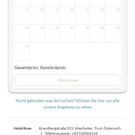
17
18
19
20
21
22
23
24
25
26
27
28
29
30
31
Gesamtpreis
. Standardpreis
Abbrechen
Nicht gefunden was Sie suchen? Klicken Sie hier um alle
unsere Angebote zu sehen
Hotel Rose
Brandbergstraße 353
Mayrhofen
Tirol
Österreich
Telefonnummer
:
+43 528562229