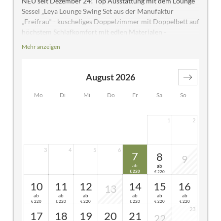
NEU seit Dezember 24! Top Ausstattung mit dem Lounge
Sessel „Leya Lounge Swing Set aus der Manufaktur
„Freifrau“ - kuscheliges Doppelzimmer mit Doppelbett auf
höchstem Schlafkomfort mit edlen Materialen -
Vollholzmöbel aus Eiche gebürstet mit raffinierten Details
Mehr anzeigen
– Eichenholzboden - exklusivem Interieur und
besonderem Design – gemütliche Kuschelkoje -
komfortable Sitzecke - Leseleuchten - RGB Beleuchtung -
August 2026
50 Zoll Flat -TV – Telefon – Safe - Panoramaverglasung –
hochwertige Badezimmereinrichtung mit Regendusche –
Mo
Di
Mi
Do
Fr
Sa
So
WC separat – geräumiger Waschtisch aus Naturstein –
Kosmetikspiegel – Fön - Lichtspiel und Musikanlage -
1
2
beheiztem Handtuchhalter – Verdunkelungsvorhänge –
elektrische Außenrollos - Balkon
3
4
5
6
7
8
9
ab
ab
220
220
€
€
10
11
12
14
15
16
13
ab
ab
ab
ab
ab
ab
220
220
220
220
220
220
€
€
€
€
€
€
23
17
18
19
20
21
22