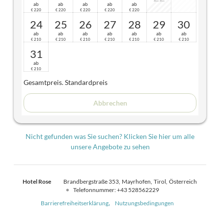
ab
ab
ab
ab
ab
220
220
220
220
220
€
€
€
€
€
24
25
26
27
28
29
30
ab
ab
ab
ab
ab
ab
ab
210
210
210
210
210
210
210
€
€
€
€
€
€
€
31
ab
210
€
Gesamtpreis
. Standardpreis
Abbrechen
Nicht gefunden was Sie suchen? Klicken Sie hier um alle
unsere Angebote zu sehen
Hotel Rose
Brandbergstraße 353
Mayrhofen
Tirol
Österreich
Telefonnummer
:
+43 528562229
Barrierefreiheitserklärung
Nutzungsbedingungen