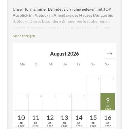
Unser Turmzimmer befindet sich ruhig gelegen mit TOP
Ausblick im 4. Stock in Alleinlage des Hauses (Aufzug bis
3. Stock). Dieses besondere Zimmer verfügt über einen
eigenen Treppenaufgang und ist ausgestattet mit einem
Schlafraum mit Doppelbett und Sitzecke mit Couch,
Mehr anzeigen
Badezimmer mit Badewanne mit Duschwand, WC
getrennt, Flat-TV, Telefon, Radio, Safe, Fön und großer
Fensterfront mit herrlichem Ausblick auf unsere
August 2026
Bergwelt.
Mo
Di
Mi
Do
Fr
Sa
So
1
2
3
4
5
6
7
8
9
ab
202
€
10
11
12
13
14
15
16
ab
ab
ab
ab
ab
ab
ab
202
202
202
202
202
202
202
€
€
€
€
€
€
€