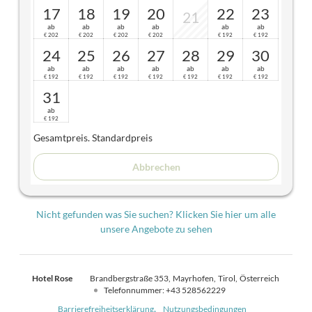
17
18
19
20
22
23
21
ab
ab
ab
ab
ab
ab
202
202
202
202
192
192
€
€
€
€
€
€
24
25
26
27
28
29
30
ab
ab
ab
ab
ab
ab
ab
192
192
192
192
192
192
192
€
€
€
€
€
€
€
31
ab
192
€
Gesamtpreis
. Standardpreis
Abbrechen
Nicht gefunden was Sie suchen? Klicken Sie hier um alle
unsere Angebote zu sehen
Hotel Rose
Brandbergstraße 353
Mayrhofen
Tirol
Österreich
Telefonnummer
:
+43 528562229
Barrierefreiheitserklärung
Nutzungsbedingungen